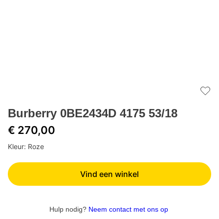
Add 
Burberry 0BE2434D 4175 53/18
€ 270,00
Kleur: Roze
Vind een winkel
Hulp nodig?
Neem contact met ons op