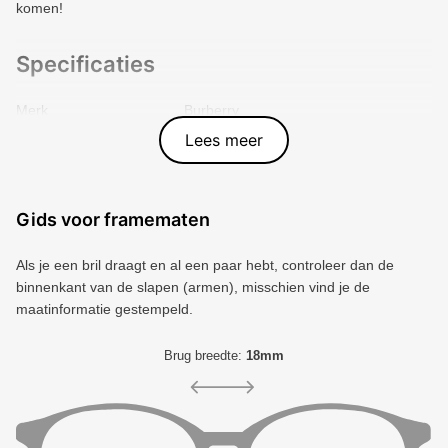
komen!
Specificaties
Merk
Burberry
Vorm montuur
Vierkant
Lees meer
Kleur voorkant
Roze
Materiaal
Plastic
Artikelnummer
8056262464830
Gids voor framematen
Als je een bril draagt ​​en al een paar hebt, controleer dan de
binnenkant van de slapen (armen), misschien vind je de
maatinformatie gestempeld.
Brug breedte:
18mm