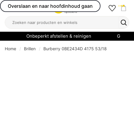
Overslaan en naar hoofdinhoud gaan
Favourit
Open menu
Shop
Zoeken
Zoek
Onbeperkt afstellen & reinigen
Garanti
Home
Brillen
Burberry 0BE2434D 4175 53/18