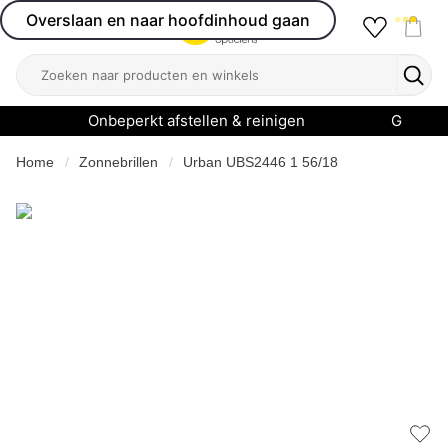
Overslaan en naar hoofdinhoud gaan
Favourit
Open menu
Shop
Zoeken
Zoek
Onbeperkt afstellen & reinigen
Garanti
Home
Zonnebrillen
Urban UBS2446 1 56/18
Add 