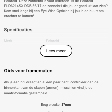
Polaroid. Deze zonnebril is voor iedereen. Is de Polaroid
PLD6214SX DDB 56/17 de zonnebril die jou er goed uit laat zien?
Kom snel langs bij een Eye Wish Opticien bij jou in de buurt om
erachter te komen!
Specificaties
Merk
Polaroid
Vorm montuur
Vierkant
Lees meer
Kleur voorkant
Goud
Materiaal
Metal
Artikelnummer
3007776
Gids voor framematen
Als je een bril draagt ​​en al een paar hebt, controleer dan de
binnenkant van de slapen (armen), misschien vind je de
maatinformatie gestempeld.
Brug breedte:
17mm