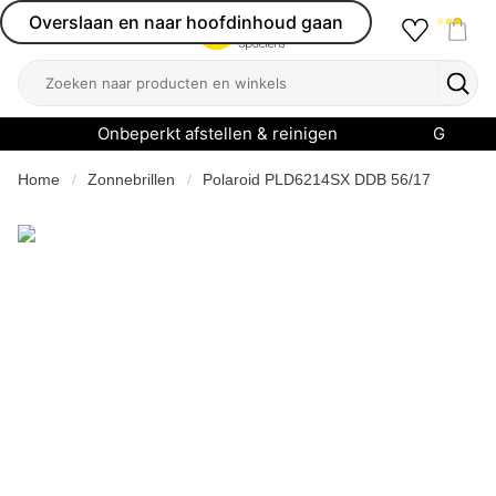
Overslaan en naar hoofdinhoud gaan
Favourit
Open menu
Shop
Zoeken
Zoek
Onbeperkt afstellen & reinigen
Garanti
Home
Zonnebrillen
Polaroid PLD6214SX DDB 56/17