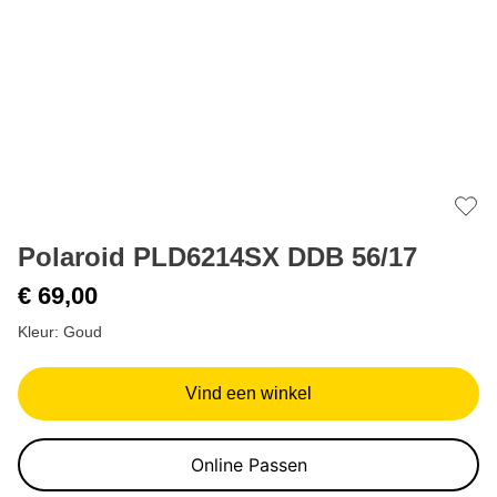
Add 
Polaroid PLD6214SX DDB 56/17
€ 69,00
Kleur: Goud
Vind een winkel
Online Passen