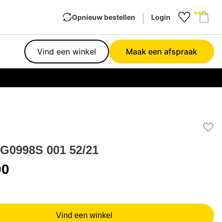
Opnieuw bestellen
Login
Favourit
Sho
Vind een winkel
Maak een afspraak
Garan
Add 
G0998S 001 52/21
00
Vind een winkel