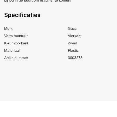
bij jou in de buurt om erachter te komen!
Specificaties
Merk
Gucci
Vorm montuur
Vierkant
Kleur voorkant
Zwart
Materiaal
Plastic
Artikelnummer
3003278