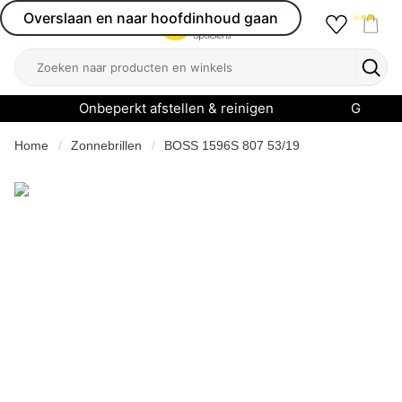
Overslaan en naar hoofdinhoud gaan
Favourit
Open menu
Shop
Zoeken
Zoek
Onbeperkt afstellen & reinigen
Garanti
Home
Zonnebrillen
BOSS 1596S 807 53/19