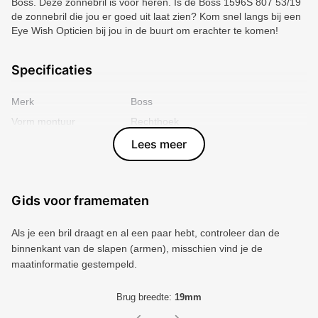
Boss. Deze zonnebril is voor heren. Is de Boss 1596S 807 53/19
de zonnebril die jou er goed uit laat zien? Kom snel langs bij een
Eye Wish Opticien bij jou in de buurt om erachter te komen!
Specificaties
Merk
Boss
Vorm montuur
Rechthoek
Kleur voorkant
Zwart
Lees meer
Materiaal
Plastic
Artikelnummer
3007714
Gids voor framematen
Als je een bril draagt ​​en al een paar hebt, controleer dan de
binnenkant van de slapen (armen), misschien vind je de
maatinformatie gestempeld.
Brug breedte:
19mm