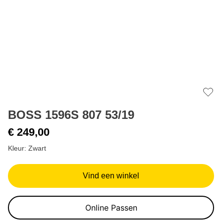
Add 
BOSS 1596S 807 53/19
€ 249,00
Kleur: Zwart
Vind een winkel
Online Passen