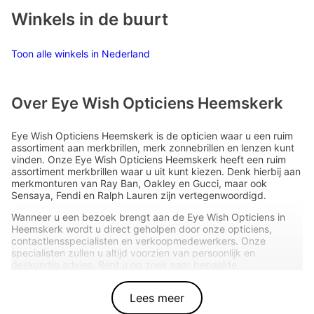
Winkels in de buurt
Toon alle winkels in Nederland
Over Eye Wish Opticiens Heemskerk
Eye Wish Opticiens Heemskerk is de opticien waar u een ruim
assortiment aan merkbrillen, merk zonnebrillen en lenzen kunt
vinden. Onze Eye Wish Opticiens Heemskerk heeft een ruim
assortiment merkbrillen waar u uit kunt kiezen. Denk hierbij aan
merkmonturen van Ray Ban, Oakley en Gucci, maar ook
Sensaya, Fendi en Ralph Lauren zijn vertegenwoordigd.
Wanneer u een bezoek brengt aan de Eye Wish Opticiens in
Heemskerk wordt u direct geholpen door onze opticiens,
contactlensspecialisten en verkoopmedewerkers. Onze
specialisten zullen u altijd voorzien van persoonlijk en
deskundig advies. Bent u op zoek naar bepaalde
merkmonturen, merk zonnebrillen of lenzen?
Lees meer
Bel ons gerust even op het volgende nummer: 0251-
232643.Onze opticiens staan u graag te woord. Wilt U liever