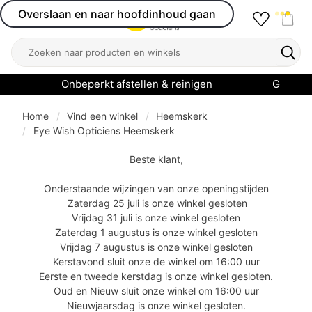
Overslaan en naar hoofdinhoud gaan
Favourit
Open menu
Shop
Zoeken
Zoek
Onbeperkt afstellen & reinigen
Garanti
Home
Vind een winkel
Heemskerk
Eye Wish Opticiens Heemskerk
Beste klant,
Onderstaande wijzingen van onze openingstijden
Z
aterdag 25 juli is onze winkel gesloten
Vrijdag 31 juli is onze winkel gesloten
Zaterdag 1 augustus is onze winkel gesloten
Vrijdag 7 augustus is onze winkel gesloten
Kerstavond sluit onze de winkel om 16:00 uur
Eerste en tweede kerstdag is onze winkel gesloten.
Oud en Nieuw sluit onze winkel om 16:00 uur
Nieuwjaarsdag is onze winkel gesloten.