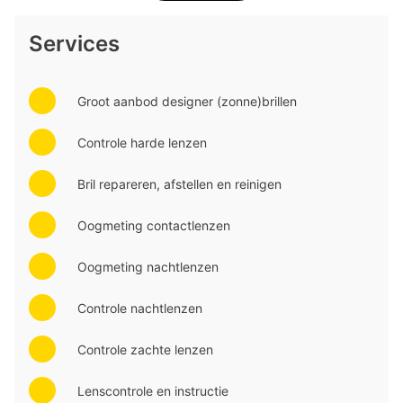
direct een bezoek brengen aan onze winkel?
U kunt ons vinden op het volgende adres: Deutzstraat 25 in
Services
Heemskerk.
U bent van harte welkom in onze winkel. We helpen u graag
verder.
Groot aanbod designer (zonne)brillen
Controle harde lenzen
Bril repareren, afstellen en reinigen
Oogmeting contactlenzen
Oogmeting nachtlenzen
Controle nachtlenzen
Controle zachte lenzen
Lenscontrole en instructie