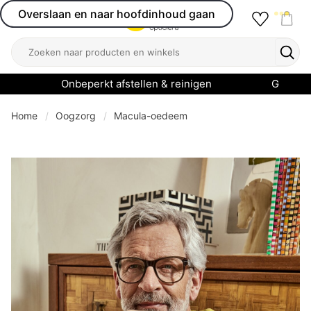
Overslaan en naar hoofdinhoud gaan
Favourit
Open menu
Shop
Zoeken
Zoek
Onbeperkt afstellen & reinigen
Garanti
Home
Oogzorg
Macula-oedeem