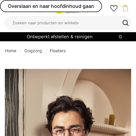
Overslaan en naar hoofdinhoud gaan
Favourit
Open menu
Shop
Zoeken
Zoek
Onbeperkt afstellen & reinigen
Garanti
Home
Oogzorg
Floaters