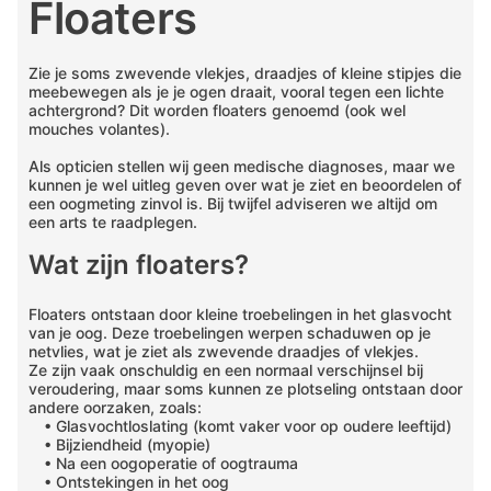
Floaters
Zie je soms zwevende vlekjes, draadjes of kleine stipjes die
meebewegen als je je ogen draait, vooral tegen een lichte
achtergrond? Dit worden floaters genoemd (ook wel
mouches volantes).
Als opticien stellen wij geen medische diagnoses, maar we
kunnen je wel uitleg geven over wat je ziet en beoordelen of
een oogmeting zinvol is. Bij twijfel adviseren we altijd om
een arts te raadplegen.
Wat zijn floaters?
Floaters ontstaan door kleine troebelingen in het glasvocht
van je oog. Deze troebelingen werpen schaduwen op je
netvlies, wat je ziet als zwevende draadjes of vlekjes.
Ze zijn vaak onschuldig en een normaal verschijnsel bij
veroudering, maar soms kunnen ze plotseling ontstaan door
andere oorzaken, zoals:
• Glasvochtloslating (komt vaker voor op oudere leeftijd)
• Bijziendheid (myopie)
• Na een oogoperatie of oogtrauma
• Ontstekingen in het oog