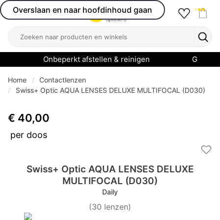
Overslaan en naar hoofdinhoud gaan
Favourit
Open menu
Shop
Zoeken
Zoek
Onbeperkt afstellen & reinigen
Garanti
Home
Contactlenzen
Swiss+ Optic AQUA LENSES DELUXE MULTIFOCAL (D030)
€ 40,00
per doos
Add 
Swiss+ Optic AQUA LENSES DELUXE
MULTIFOCAL (D030)
Daily
(
30
lenzen
)