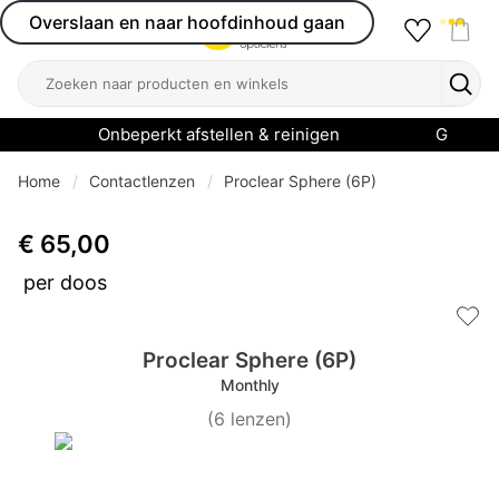
Overslaan en naar hoofdinhoud gaan
Favourit
Open menu
Shop
Zoeken
Zoek
Onbeperkt afstellen & reinigen
Garanti
Home
Contactlenzen
Proclear Sphere (6P)
€ 65,00
per doos
Add 
Proclear Sphere (6P)
Monthly
(
6
lenzen
)