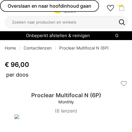
Overslaan en naar hoofdinhoud gaan
Favourit
Open menu
Shop
Zoeken
Zoek
Onbeperkt afstellen & reinigen
Garanti
Home
Contactlenzen
Proclear Multifocal N (6P)
€ 96,00
per doos
Add 
Proclear Multifocal N (6P)
Monthly
(
6
lenzen
)