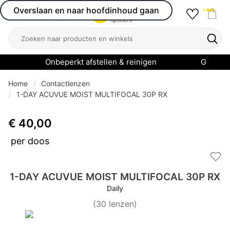
Overslaan en naar hoofdinhoud gaan
Favourit
Open menu
Shop
Zoeken
Zoek
Onbeperkt afstellen & reinigen
Garanti
Home
Contactlenzen
1-DAY ACUVUE MOIST MULTIFOCAL 30P RX
€ 40,00
per doos
Add 
1-DAY ACUVUE MOIST MULTIFOCAL 30P RX
Daily
(
30
lenzen
)