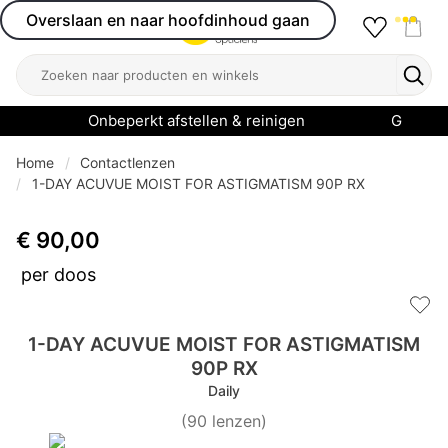
Overslaan en naar hoofdinhoud gaan
Favourit
Open menu
Shop
Zoeken
Zoek
Onbeperkt afstellen & reinigen
Garanti
Home
Contactlenzen
1-DAY ACUVUE MOIST FOR ASTIGMATISM 90P RX
€ 90,00
per doos
Add 
1-DAY ACUVUE MOIST FOR ASTIGMATISM
90P RX
Daily
(
90
lenzen
)