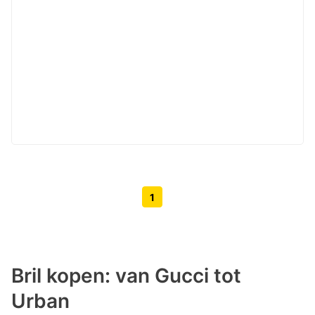
1
Volgende pagina knop
Vorige pagina knop
Bril kopen: van Gucci tot
Urban