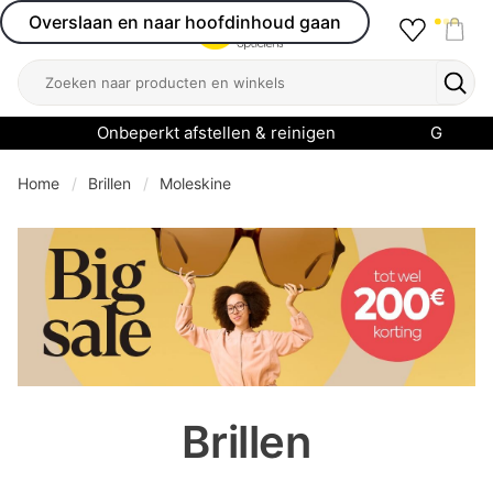
Overslaan en naar hoofdinhoud gaan
Favourit
Open menu
Shop
Zoeken
Zoek
Onbeperkt afstellen & reinigen
Garanti
Home
Brillen
Moleskine
se menu
Brillen