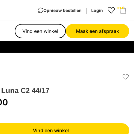
Opnieuw bestellen
Login
Favourit
Sho
Vind een winkel
Maak een afspraak
Garan
Add 
 Luna C2 44/17
00
Vind een winkel