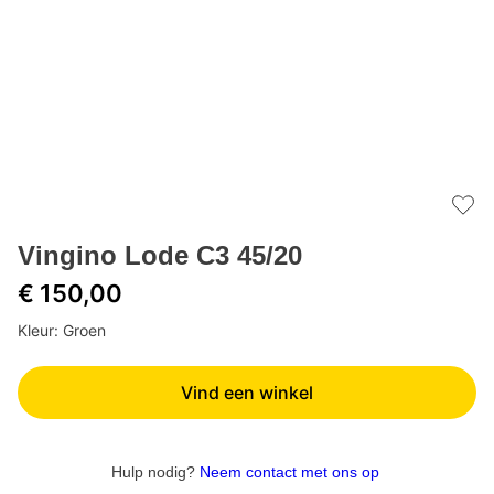
Add 
Vingino Lode C3 45/20
€ 150,00
Kleur: Groen
Vind een winkel
Hulp nodig?
Neem contact met ons op