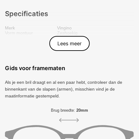
Specificaties
Merk
Vingino
Vorm montuur
Zeshoekig
Kleur voorkant
Groen
Materiaal
Plastic
Lees meer
Artikelnummer
8719172874556
Gids voor framematen
Als je een bril draagt ​​en al een paar hebt, controleer dan de
binnenkant van de slapen (armen), misschien vind je de
maatinformatie gestempeld.
Brug breedte:
20mm