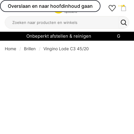
Overslaan en naar hoofdinhoud gaan
Favourit
Open menu
Shop
Zoeken
Zoek
Onbeperkt afstellen & reinigen
Garanti
Home
Brillen
Vingino Lode C3 45/20