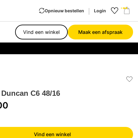
Opnieuw bestellen
Login
Favourit
Sho
Vind een winkel
Maak een afspraak
Garan
Add 
 Duncan C6 48/16
00
Vind een winkel