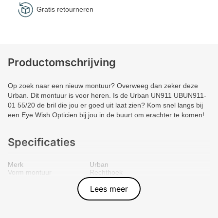
Gratis retourneren
Productomschrijving
Op zoek naar een nieuw montuur? Overweeg dan zeker deze
Urban. Dit montuur is voor heren. Is de Urban UN911 UBUN911-
01 55/20 de bril die jou er goed uit laat zien? Kom snel langs bij
een Eye Wish Opticien bij jou in de buurt om erachter te komen!
Specificaties
Merk
Urban
Vorm montuur
Rechthoek
Kleur voorkant
Blauw
Materiaal
Plastic
Lees meer
Artikelnummer
UBUN911-01