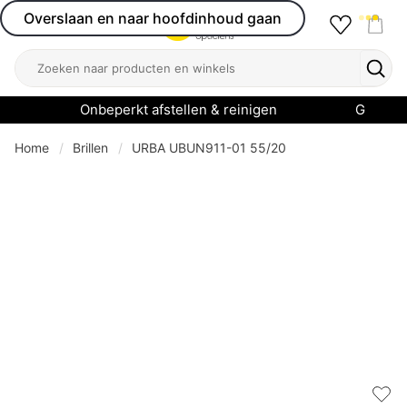
Overslaan en naar hoofdinhoud gaan
Favourit
Open menu
Shop
Zoeken
Zoek
Onbeperkt afstellen & reinigen
Garanti
Home
Brillen
URBA UBUN911-01 55/20
Add 