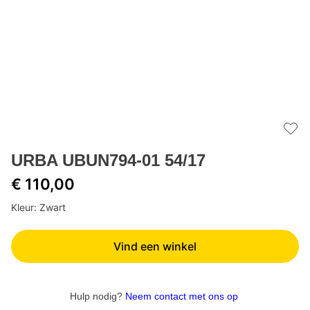
Add 
URBA UBUN794-01 54/17
€ 110,00
Kleur: Zwart
Vind een winkel
Hulp nodig?
Neem contact met ons op