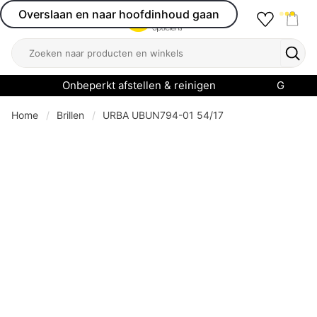
Overslaan en naar hoofdinhoud gaan
Favourit
Open menu
Shop
Zoeken
Zoek
Onbeperkt afstellen & reinigen
Garanti
Home
Brillen
URBA UBUN794-01 54/17