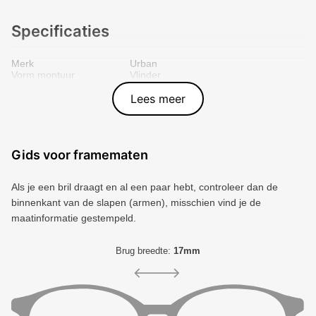
Specificaties
Merk
Urban
Vorm montuur
Vlinder
Kleur voorkant
Zwart
Materiaal
Plastic
Lees meer
Artikelnummer
UBUN794-01
Gids voor framematen
Als je een bril draagt ​​en al een paar hebt, controleer dan de
binnenkant van de slapen (armen), misschien vind je de
maatinformatie gestempeld.
Brug breedte:
17mm