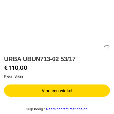
Add 
URBA UBUN713-02 53/17
€ 110,00
Kleur: Bruin
Vind een winkel
Hulp nodig?
Neem contact met ons op