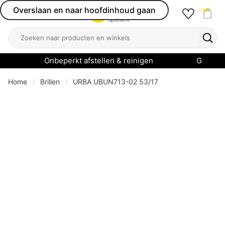
Overslaan en naar hoofdinhoud gaan
Favourit
Open menu
Shop
Zoeken
Zoek
Onbeperkt afstellen & reinigen
Garanti
Home
Brillen
URBA UBUN713-02 53/17