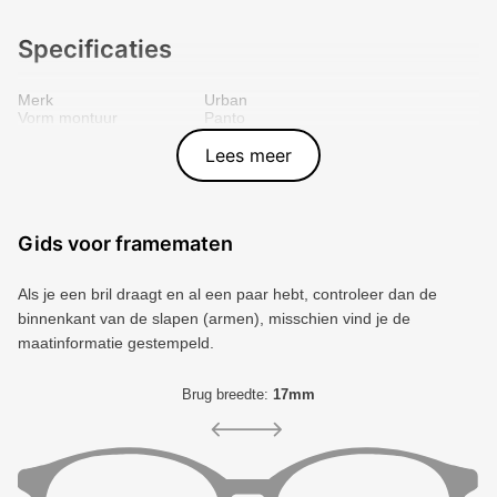
Specificaties
Merk
Urban
Vorm montuur
Panto
Kleur voorkant
Bruin
Materiaal
Plastic
Lees meer
Artikelnummer
UBUN713-02
Gids voor framematen
Als je een bril draagt ​​en al een paar hebt, controleer dan de
binnenkant van de slapen (armen), misschien vind je de
maatinformatie gestempeld.
Brug breedte:
17mm