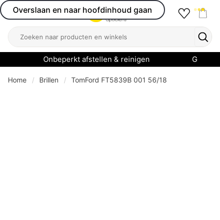
Overslaan en naar hoofdinhoud gaan
Favourit
Open menu
Shop
Zoeken
Zoek
Onbeperkt afstellen & reinigen
Garanti
Home
Brillen
TomFord FT5839B 001 56/18