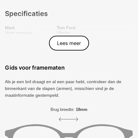
Specificaties
Merk
Tom Ford
Vorm montuur
Vlinder
Kleur voorkant
Zwart
Materiaal
Metal
Lees meer
Artikelnummer
60064618
Gids voor framematen
Als je een bril draagt ​​en al een paar hebt, controleer dan de
binnenkant van de slapen (armen), misschien vind je de
maatinformatie gestempeld.
Brug breedte:
18mm