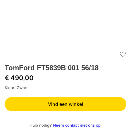
Add 
TomFord FT5839B 001 56/18
€ 490,00
Kleur: Zwart
Vind een winkel
Hulp nodig?
Neem contact met ons op