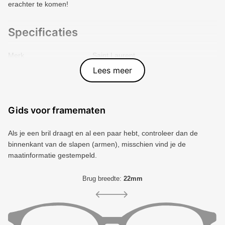
erachter te komen!
Specificaties
Merk
Saint Laurent
Vorm montuur
Panto
Lees meer
Kleur voorkant
Grijs
Materiaal
Plastic
Artikelnummer
3008220
Gids voor framematen
Als je een bril draagt ​​en al een paar hebt, controleer dan de
binnenkant van de slapen (armen), misschien vind je de
maatinformatie gestempeld.
Brug breedte:
22mm