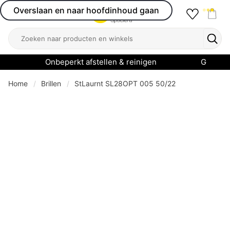
Overslaan en naar hoofdinhoud gaan
Favourit
Open menu
Shop
Zoeken
Zoek
Onbeperkt afstellen & reinigen
Garanti
Home
Brillen
StLaurnt SL28OPT 005 50/22