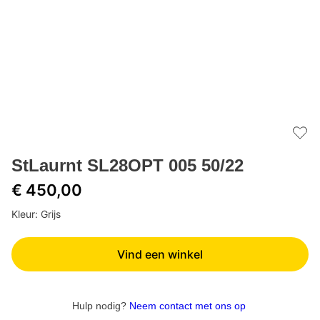
Add 
StLaurnt SL28OPT 005 50/22
€ 450,00
Kleur: Grijs
Vind een winkel
Hulp nodig?
Neem contact met ons op