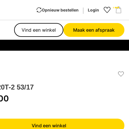
Opnieuw bestellen
Login
Favourit
Sho
Vind een winkel
Maak een afspraak
Garan
Add 
0T-2 53/17
,00
Vind een winkel