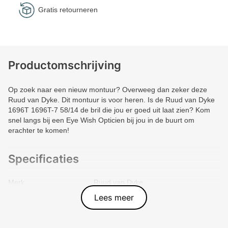
Gratis retourneren
Productomschrijving
Op zoek naar een nieuw montuur? Overweeg dan zeker deze
Ruud van Dyke. Dit montuur is voor heren. Is de Ruud van Dyke
1696T 1696T-7 58/14 de bril die jou er goed uit laat zien? Kom
snel langs bij een Eye Wish Opticien bij jou in de buurt om
erachter te komen!
Specificaties
Merk
Ruud van Dyke
Vorm montuur
Piloot
Lees meer
Kleur voorkant
Grijs
Materiaal
Metal
Artikelnummer
1696T-7-VP