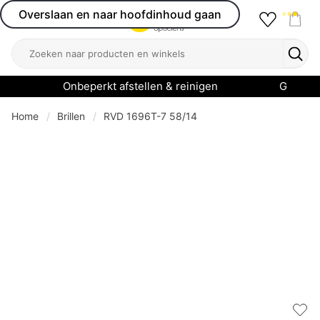
Overslaan en naar hoofdinhoud gaan
Favourit
Open menu
Shop
Zoeken
Zoek
Onbeperkt afstellen & reinigen
Garanti
Home
Brillen
RVD 1696T-7 58/14
Add 