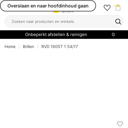
Overslaan en naar hoofdinhoud gaan
Favourit
Open menu
Shop
Zoeken
Zoek
Onbeperkt afstellen & reinigen
Garanti
Home
Brillen
RVD 1605T 1 54/17
Add 