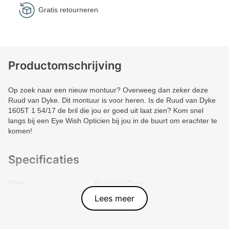
Gratis retourneren
Productomschrijving
Op zoek naar een nieuw montuur? Overweeg dan zeker deze
Ruud van Dyke. Dit montuur is voor heren. Is de Ruud van Dyke
1605T 1 54/17 de bril die jou er goed uit laat zien? Kom snel
langs bij een Eye Wish Opticien bij jou in de buurt om erachter te
komen!
Specificaties
Merk
Ruud van Dyke
Vorm montuur
Rechthoek
Lees meer
Kleur voorkant
Zwart
Materiaal
Metal
Artikelnummer
9009507567772