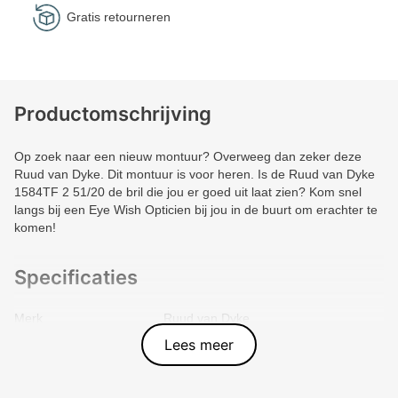
Gratis retourneren
Productomschrijving
Op zoek naar een nieuw montuur? Overweeg dan zeker deze
Ruud van Dyke. Dit montuur is voor heren. Is de Ruud van Dyke
1584TF 2 51/20 de bril die jou er goed uit laat zien? Kom snel
langs bij een Eye Wish Opticien bij jou in de buurt om erachter te
komen!
Specificaties
Merk
Ruud van Dyke
Vorm montuur
Ovaal
Lees meer
Kleur voorkant
Zwart
Materiaal
Metal
Artikelnummer
9009507575418