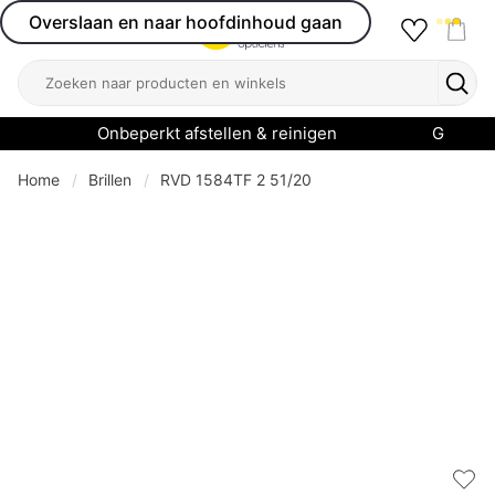
Overslaan en naar hoofdinhoud gaan
Favourit
Open menu
Shop
Zoeken
Zoek
Onbeperkt afstellen & reinigen
Garanti
Home
Brillen
RVD 1584TF 2 51/20
Add 