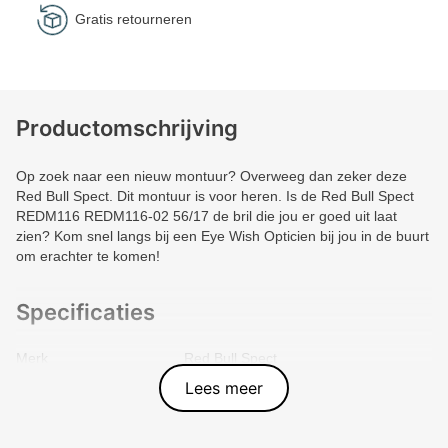
Gratis retourneren
Productomschrijving
Op zoek naar een nieuw montuur? Overweeg dan zeker deze
Red Bull Spect. Dit montuur is voor heren. Is de Red Bull Spect
REDM116 REDM116-02 56/17 de bril die jou er goed uit laat
zien? Kom snel langs bij een Eye Wish Opticien bij jou in de buurt
om erachter te komen!
Specificaties
Merk
Red Bull Spect
Vorm montuur
Rechthoek
Lees meer
Kleur voorkant
Zwart
Materiaal
Metal
Artikelnummer
9009507628527