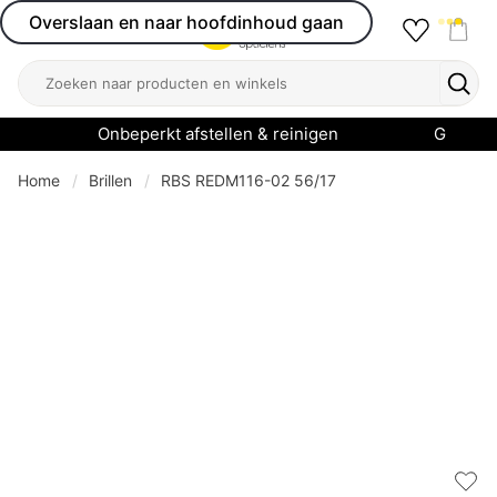
Overslaan en naar hoofdinhoud gaan
Favourit
Open menu
Shop
Zoeken
Zoek
Onbeperkt afstellen & reinigen
Garanti
Home
Brillen
RBS REDM116-02 56/17
Add 