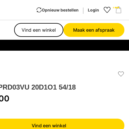
Opnieuw bestellen
Login
Favourit
Sho
Vind een winkel
Maak een afspraak
Garan
Add 
PRD03VU 20D1O1 54/18
,00
Vind een winkel