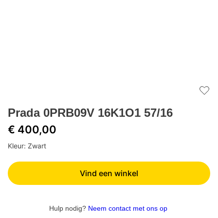
Add 
Prada 0PRB09V 16K1O1 57/16
€ 400,00
Kleur: Zwart
Vind een winkel
Hulp nodig?
Neem contact met ons op