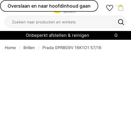
Overslaan en naar hoofdinhoud gaan
Favourit
Open menu
Shop
Zoeken
Zoek
Onbeperkt afstellen & reinigen
Garanti
Home
Brillen
Prada 0PRB09V 16K1O1 57/16