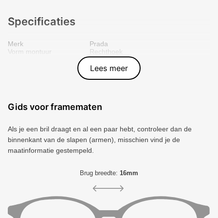
Specificaties
Merk
Prada
Vorm montuur
Rechthoek
Kleur voorkant
Zwart
Materiaal
Plastic
Lees meer
Artikelnummer
8056262361788
Gids voor framematen
Als je een bril draagt ​​en al een paar hebt, controleer dan de
binnenkant van de slapen (armen), misschien vind je de
maatinformatie gestempeld.
Brug breedte:
16mm