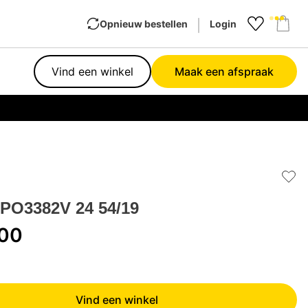
Opnieuw bestellen
Login
Favourit
Sho
Vind een winkel
Maak een afspraak
Garan
Add 
0PO3382V 24 54/19
,00
Vind een winkel