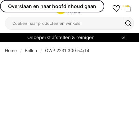
Overslaan en naar hoofdinhoud gaan
Favourit
Open menu
Shop
Zoeken
Zoek
Onbeperkt afstellen & reinigen
Garanti
Home
Brillen
OWP 2231 300 54/14