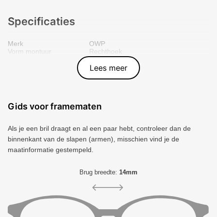
Specificaties
Merk
OWP
Vorm montuur
Rechthoek
Kleur voorkant
Blauw
Materiaal
Plastic
Lees meer
Artikelnummer
4250788963400
Gids voor framematen
Als je een bril draagt ​​en al een paar hebt, controleer dan de
binnenkant van de slapen (armen), misschien vind je de
maatinformatie gestempeld.
Brug breedte:
14mm