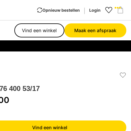
Opnieuw bestellen
Login
Favourit
Sho
Vind een winkel
Maak een afspraak
Garan
Add 
6 400 53/17
,00
Vind een winkel