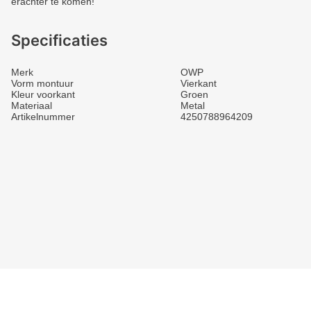
erachter te komen!
Specificaties
Merk
OWP
Vorm montuur
Vierkant
Kleur voorkant
Groen
Materiaal
Metal
Artikelnummer
4250788964209