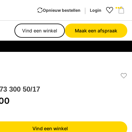
Opnieuw bestellen
Login
Favourit
Sho
Vind een winkel
Maak een afspraak
Garan
Add 
3 300 50/17
,00
Vind een winkel