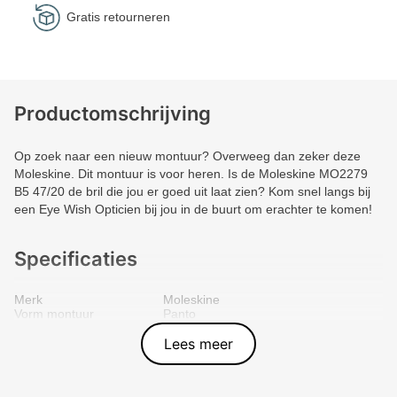
Gratis retourneren
Productomschrijving
Op zoek naar een nieuw montuur? Overweeg dan zeker deze
Moleskine. Dit montuur is voor heren. Is de Moleskine MO2279
B5 47/20 de bril die jou er goed uit laat zien? Kom snel langs bij
een Eye Wish Opticien bij jou in de buurt om erachter te komen!
Specificaties
Merk
Moleskine
Vorm montuur
Panto
Kleur voorkant
Grijs
Materiaal
Metal
Lees meer
Artikelnummer
4895219455965