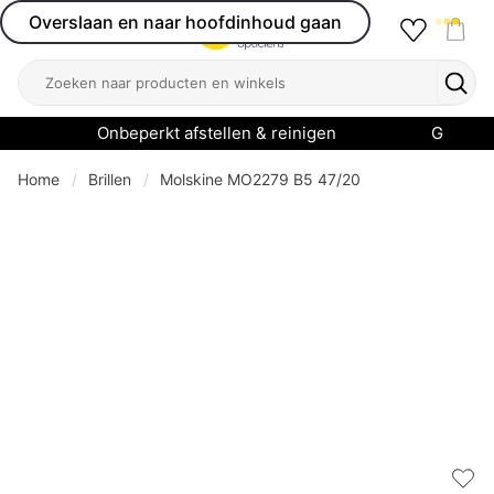
Overslaan en naar hoofdinhoud gaan
Favourit
Open menu
Shop
Zoeken
Zoek
Onbeperkt afstellen & reinigen
Garanti
Home
Brillen
Molskine MO2279 B5 47/20
Add 