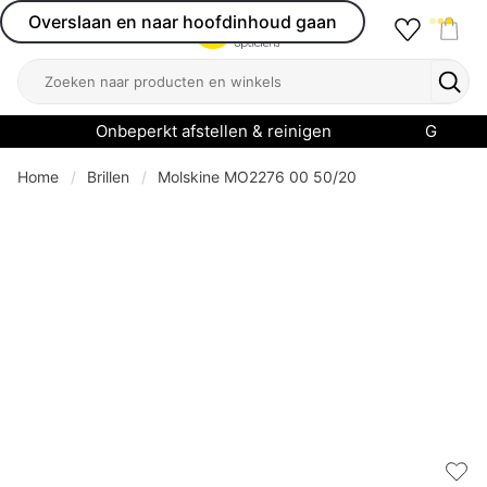
Overslaan en naar hoofdinhoud gaan
Favourit
Open menu
Shop
Zoeken
Zoek
Onbeperkt afstellen & reinigen
Garanti
Home
Brillen
Molskine MO2276 00 50/20
Add 