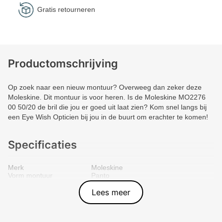
Gratis retourneren
Productomschrijving
Op zoek naar een nieuw montuur? Overweeg dan zeker deze
Moleskine. Dit montuur is voor heren. Is de Moleskine MO2276
00 50/20 de bril die jou er goed uit laat zien? Kom snel langs bij
een Eye Wish Opticien bij jou in de buurt om erachter te komen!
Specificaties
Merk
Moleskine
Vorm montuur
Panto
Kleur voorkant
Zwart
Materiaal
Metal
Lees meer
Artikelnummer
4895219454241