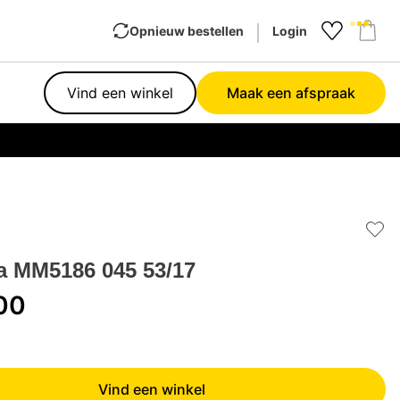
Opnieuw bestellen
Login
Favourit
Sho
Vind een winkel
Maak een afspraak
Garan
Add 
 MM5186 045 53/17
00
Vind een winkel