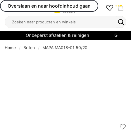
Overslaan en naar hoofdinhoud gaan
Favourit
Open menu
Shop
Zoeken
Zoek
Onbeperkt afstellen & reinigen
Garanti
Home
Brillen
MAPA MA018-01 50/20
Add 