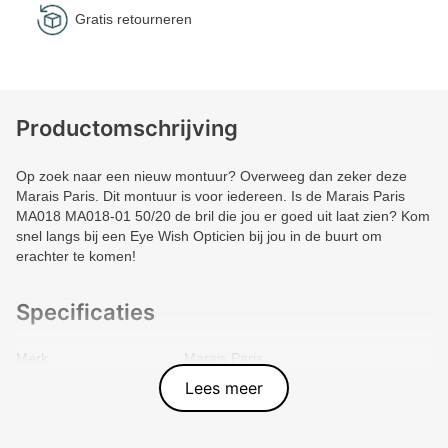
Gratis retourneren
Productomschrijving
Op zoek naar een nieuw montuur? Overweeg dan zeker deze
Marais Paris. Dit montuur is voor iedereen. Is de Marais Paris
MA018 MA018-01 50/20 de bril die jou er goed uit laat zien? Kom
snel langs bij een Eye Wish Opticien bij jou in de buurt om
erachter te komen!
Specificaties
Merk
Marais Paris
Vorm montuur
Zeshoekig
Lees meer
Kleur voorkant
Grijs
Materiaal
Metal
Artikelnummer
MA018-01