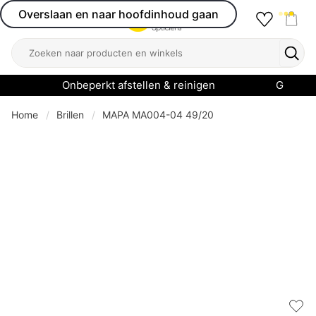
Overslaan en naar hoofdinhoud gaan
Favourit
Open menu
Shop
Zoeken
Zoek
Onbeperkt afstellen & reinigen
Garanti
Home
Brillen
MAPA MA004-04 49/20
Add 