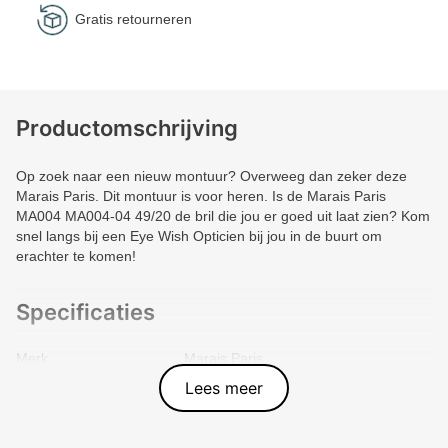
Gratis retourneren
Productomschrijving
Op zoek naar een nieuw montuur? Overweeg dan zeker deze
Marais Paris. Dit montuur is voor heren. Is de Marais Paris
MA004 MA004-04 49/20 de bril die jou er goed uit laat zien? Kom
snel langs bij een Eye Wish Opticien bij jou in de buurt om
erachter te komen!
Specificaties
Merk
Marais Paris
Vorm montuur
Zeshoekig
Lees meer
Kleur voorkant
Goud
Materiaal
Metal
Artikelnummer
MA004-04