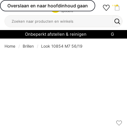
Overslaan en naar hoofdinhoud gaan
Favourit
Open menu
Shop
Zoeken
Zoek
Onbeperkt afstellen & reinigen
Garanti
Home
Brillen
Look 10854 M7 56/19
Add 