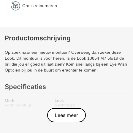
Gratis retourneren
Productomschrijving
Op zoek naar een nieuw montuur? Overweeg dan zeker deze
Look. Dit montuur is voor heren. Is de Look 10854 M7 56/19 de
bril die jou er goed uit laat zien? Kom snel langs bij een Eye Wish
Opticien bij jou in de buurt om erachter te komen!
Specificaties
Merk
Look
Vorm montuur
Rechthoek
Kleur voorkant
Groen
Materiaal
Metal
Lees meer
Artikelnummer
3009787