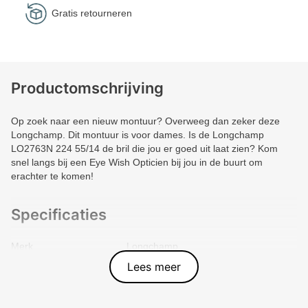
Gratis retourneren
Productomschrijving
Op zoek naar een nieuw montuur? Overweeg dan zeker deze
Longchamp. Dit montuur is voor dames. Is de Longchamp
LO2763N 224 55/14 de bril die jou er goed uit laat zien? Kom
snel langs bij een Eye Wish Opticien bij jou in de buurt om
erachter te komen!
Specificaties
Merk
Longchamp
Vorm montuur
Rechthoek
Lees meer
Kleur voorkant
Bruin
Materiaal
Plastic
Artikelnummer
886895752909