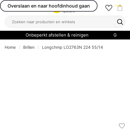
Overslaan en naar hoofdinhoud gaan
Favourit
Open menu
Shop
Zoeken
Zoek
Onbeperkt afstellen & reinigen
Garanti
Home
Brillen
Longchmp LO2763N 224 55/14
Add 