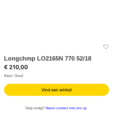
Add 
Longchmp LO2165N 770 52/18
€ 210,00
Kleur: Goud
Vind een winkel
Hulp nodig?
Neem contact met ons op