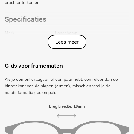
erachter te komen!
Specificaties
Merk
Longchamp
Vorm montuur
Rechthoek
Lees meer
Kleur voorkant
Goud
Materiaal
Metal
Artikelnummer
886895754118
Gids voor framematen
Als je een bril draagt ​​en al een paar hebt, controleer dan de
binnenkant van de slapen (armen), misschien vind je de
maatinformatie gestempeld.
Brug breedte:
18mm