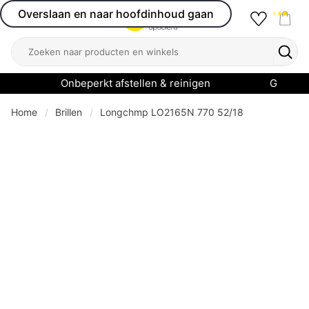
Overslaan en naar hoofdinhoud gaan
Favourit
Open menu
Shop
Zoeken
Zoek
Onbeperkt afstellen & reinigen
Garanti
Home
Brillen
Longchmp LO2165N 770 52/18