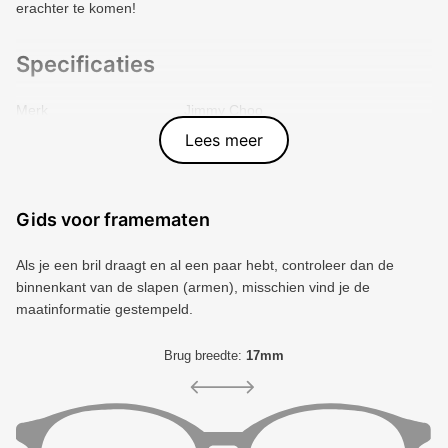
erachter te komen!
Specificaties
Merk
Jimmy Choo
Vorm montuur
Vierkant
Lees meer
Kleur voorkant
Bruin
Materiaal
Plastic
Artikelnummer
8056262852002
Gids voor framematen
Als je een bril draagt ​​en al een paar hebt, controleer dan de
binnenkant van de slapen (armen), misschien vind je de
maatinformatie gestempeld.
Brug breedte:
17mm