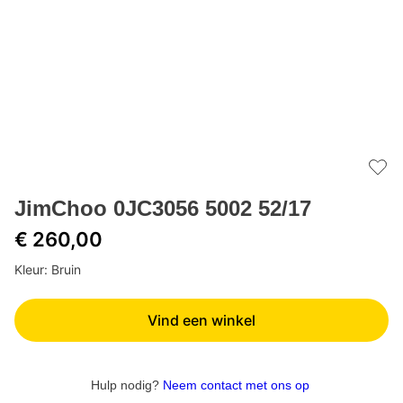
Add 
JimChoo 0JC3056 5002 52/17
€ 260,00
Kleur: Bruin
Vind een winkel
Hulp nodig?
Neem contact met ons op