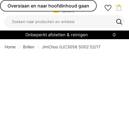
Overslaan en naar hoofdinhoud gaan
Favourit
Open menu
Shop
Zoeken
Zoek
Onbeperkt afstellen & reinigen
Garanti
Home
Brillen
JimChoo 0JC3056 5002 52/17