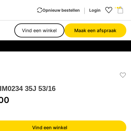
Opnieuw bestellen
Login
Favourit
Sho
Vind een winkel
Maak een afspraak
Garan
Add 
 IM0234 35J 53/16
,00
Vind een winkel