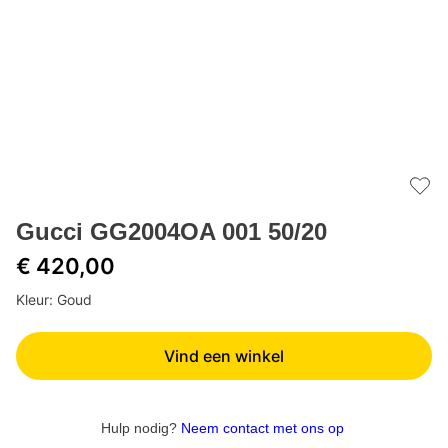
Add 
Gucci GG2004OA 001 50/20
€ 420,00
Kleur: Goud
Vind een winkel
Hulp nodig?
Neem contact met ons op