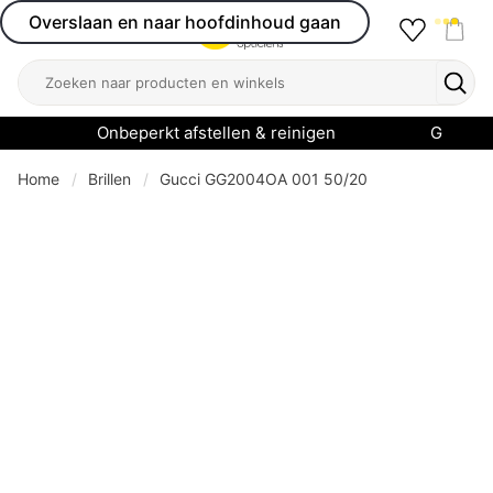
Overslaan en naar hoofdinhoud gaan
Favourit
Open menu
Shop
Zoeken
Zoek
Onbeperkt afstellen & reinigen
Garanti
Home
Brillen
Gucci GG2004OA 001 50/20