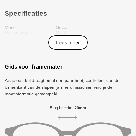
Specificaties
Merk
Gucci
Vorm montuur
Rond
Kleur voorkant
Goud
Materiaal
Metal
Lees meer
Artikelnummer
8056376587715
Gids voor framematen
Als je een bril draagt ​​en al een paar hebt, controleer dan de
binnenkant van de slapen (armen), misschien vind je de
maatinformatie gestempeld.
Brug breedte:
20mm