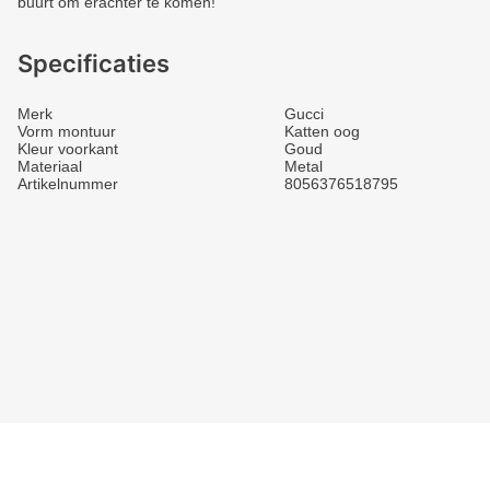
buurt om erachter te komen!
Specificaties
Merk
Gucci
Vorm montuur
Katten oog
Kleur voorkant
Goud
Materiaal
Metal
Artikelnummer
8056376518795