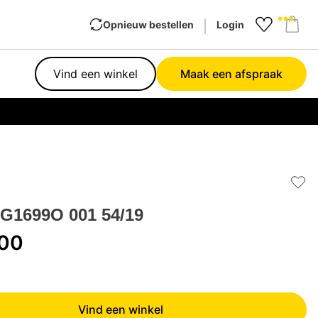
Opnieuw bestellen
Login
Favourit
Sho
Vind een winkel
Maak een afspraak
Garan
Add 
G1699O 001 54/19
,00
Vind een winkel