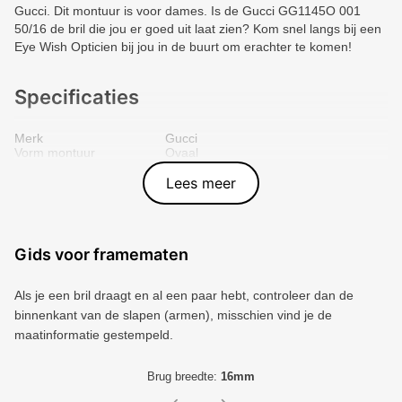
Gucci. Dit montuur is voor dames. Is de Gucci GG1145O 001
50/16 de bril die jou er goed uit laat zien? Kom snel langs bij een
Eye Wish Opticien bij jou in de buurt om erachter te komen!
Specificaties
Merk
Gucci
Vorm montuur
Ovaal
Kleur voorkant
Goud
Materiaal
Metal
Lees meer
Artikelnummer
8056376399837
Gids voor framematen
Als je een bril draagt ​​en al een paar hebt, controleer dan de
binnenkant van de slapen (armen), misschien vind je de
maatinformatie gestempeld.
Brug breedte:
16mm