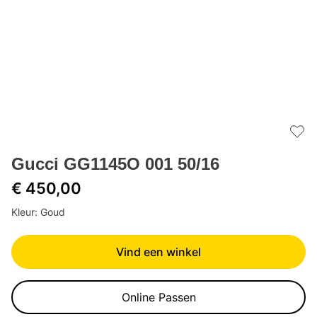
Add 
Gucci GG1145O 001 50/16
€ 450,00
Kleur: Goud
Vind een winkel
Online Passen