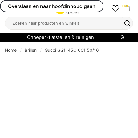
Overslaan en naar hoofdinhoud gaan
Favourit
Open menu
Shop
Zoeken
Zoek
Onbeperkt afstellen & reinigen
Garanti
Home
Brillen
Gucci GG1145O 001 50/16