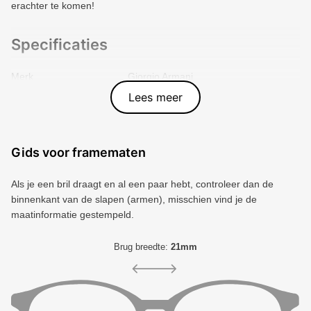
erachter te komen!
Specificaties
Merk
Giorgio Armani
Vorm montuur
Panto
Lees meer
Kleur voorkant
Bruin
Materiaal
Metal
Artikelnummer
8056262846476
Gids voor framematen
Als je een bril draagt ​​en al een paar hebt, controleer dan de
binnenkant van de slapen (armen), misschien vind je de
maatinformatie gestempeld.
Brug breedte:
21mm