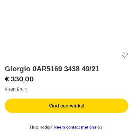
Add 
Giorgio 0AR5169 3438 49/21
€ 330,00
Kleur: Bruin
Vind een winkel
Hulp nodig?
Neem contact met ons op