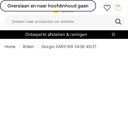
Overslaan en naar hoofdinhoud gaan
Favourit
Open menu
Shop
Zoeken
Zoek
Onbeperkt afstellen & reinigen
Garanti
Home
Brillen
Giorgio 0AR5169 3438 49/21