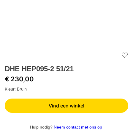
Add 
DHE HEP095-2 51/21
€ 230,00
Kleur: Bruin
Vind een winkel
Hulp nodig?
Neem contact met ons op