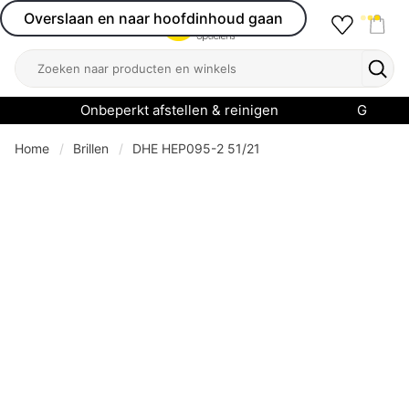
Overslaan en naar hoofdinhoud gaan
Favourit
Open menu
Shop
Zoeken
Zoek
Onbeperkt afstellen & reinigen
Garanti
Home
Brillen
DHE HEP095-2 51/21