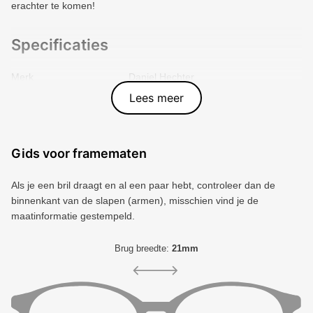
erachter te komen!
Specificaties
Merk
Daniel Hechter
Vorm montuur
Rond
Lees meer
Kleur voorkant
Bruin
Materiaal
Plastic
Artikelnummer
9009507641908
Gids voor framematen
Als je een bril draagt ​​en al een paar hebt, controleer dan de
binnenkant van de slapen (armen), misschien vind je de
maatinformatie gestempeld.
Brug breedte:
21mm