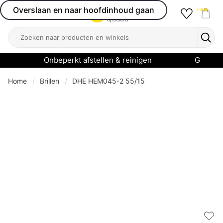
Overslaan en naar hoofdinhoud gaan
Favourit
Open menu
Shop
Zoeken
Zoek
Onbeperkt afstellen & reinigen
Garanti
Home
Brillen
DHE HEM045-2 55/15
Add 