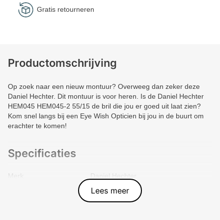
Gratis retourneren
Productomschrijving
Op zoek naar een nieuw montuur? Overweeg dan zeker deze
Daniel Hechter. Dit montuur is voor heren. Is de Daniel Hechter
HEM045 HEM045-2 55/15 de bril die jou er goed uit laat zien?
Kom snel langs bij een Eye Wish Opticien bij jou in de buurt om
erachter te komen!
Specificaties
Merk
Daniel Hechter
Vorm montuur
Rechthoek
Lees meer
Kleur voorkant
Grijs
Materiaal
Metal
Artikelnummer
HEM045-2-VP