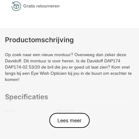
Gratis retourneren
Productomschrijving
Op zoek naar een nieuw montuur? Overweeg dan zeker deze
Davidoff. Dit montuur is voor heren. Is de Davidoff DAP174
DAP174-02 53/20 de bril die jou er goed uit laat zien? Kom snel
langs bij een Eye Wish Opticien bij jou in de buurt om erachter te
komen!
Specificaties
Merk
Davidoff
Vorm montuur
Piloot
Lees meer
Kleur voorkant
Grijs
Materiaal
Other
Artikelnummer
9009507628084