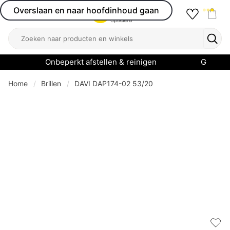
Overslaan en naar hoofdinhoud gaan
Favourit
Open menu
Shop
Zoeken
Zoek
Onbeperkt afstellen & reinigen
Garanti
Home
Brillen
DAVI DAP174-02 53/20
Add 